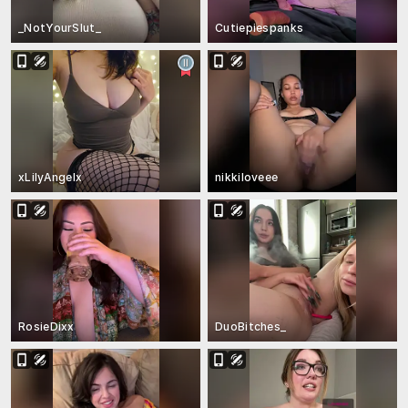
_NotYourSlut_
Cutiepiespanks
xLilyAngelx
nikkiloveee
RosieDixx
DuoBitches_