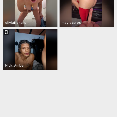
oliviafranciis
may_aceros
Nick_Amber