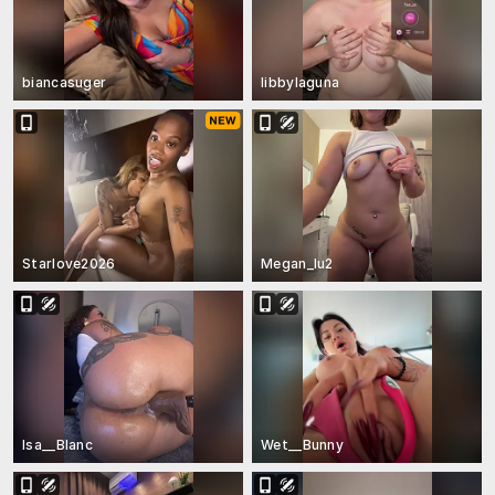
biancasuger
libbylaguna
Starlove2026
Megan_lu2
Isa__Blanc
Wet__Bunny