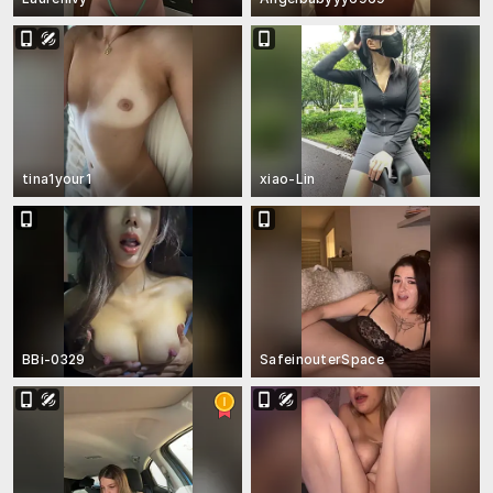
tina1your1
xiao-Lin
BBi-0329
SafeinouterSpace