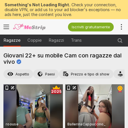
Something's Not Loading Right.
Check your connection,
disable VPN, or add us to your ad blocker's exceptions — no
ads here, just the content you love.
Iscriviti gratuitamente
Ragazze
Coppie
Ragazzi
Trans
Giovani 22+ su mobile Cam con ragazze dal
vivo
Aspetto
Paesi
Prezzo e tipo di show
A
2025
roouse
BallerinaCappuccino_