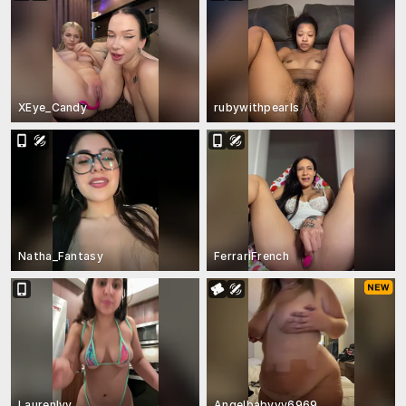
XEye_Candy
rubywithpearls
Natha_Fantasy
FerrariFrench
LaurenIvy
Angelbabyyy6969