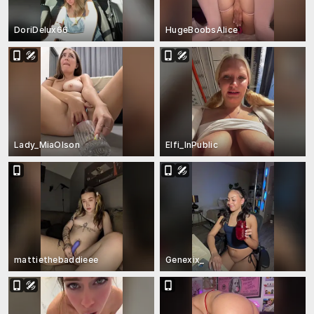
DoriDelux66
HugeBoobsAlice
Lady_MiaOlson
Elfi_InPublic
mattiethebaddieee
Genexix_