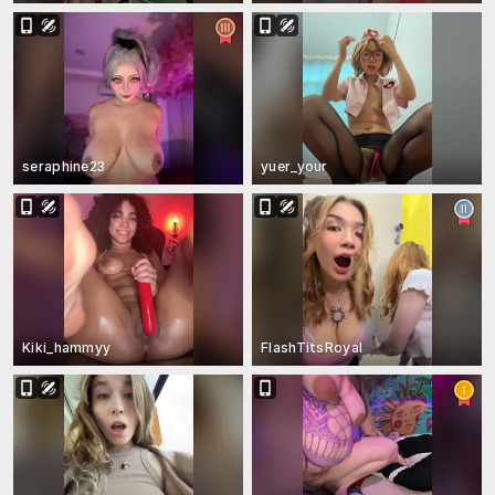
seraphine23
yuer_your
Kiki_hammyy
FlashTitsRoyal